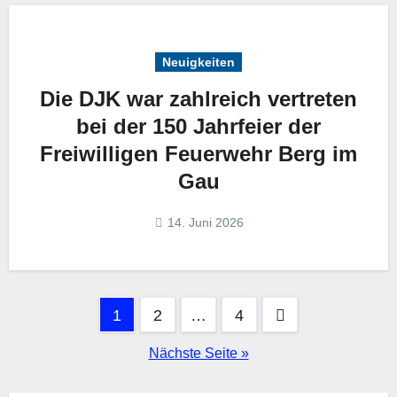
Neuigkeiten
Die DJK war zahlreich vertreten
bei der 150 Jahrfeier der
Freiwilligen Feuerwehr Berg im
Gau
14. Juni 2026
Seitennummerierung
1
2
…
4
der
Nächste Seite »
Beiträge