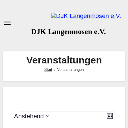
Zum
Inhalt
springen
DJK Langenmosen e.V.
Veranstaltungen
Start
Veranstaltungen
Veranstaltungen
Ansic
Vera
Anstehend
Liste
Datum
Ansi