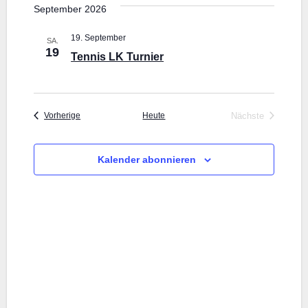
Navig
September 2026
wählen.
Navi
19. September
SA.
19
Tennis LK Turnier
Veranstaltungen
Heute
Nächste
Vorherige
Veranstaltunge
Kalender abonnieren