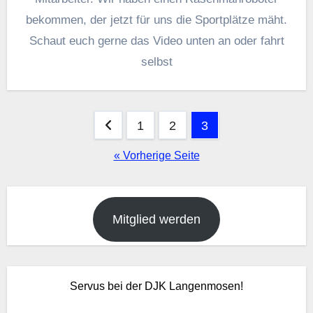
bekommen, der jetzt für uns die Sportplätze mäht.
Schaut euch gerne das Video unten an oder fahrt
selbst
Seitennummerierung
1
2
3
der
« Vorherige Seite
Beiträge
Mitglied werden
Servus bei der DJK Langenmosen!